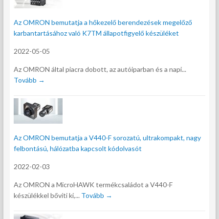
Az OMRON bemutatja a hőkezelő berendezések megelőző
karbantartásához való K7TM állapotfigyelő készüléket
2022-05-05
Az OMRON által piacra dobott, az autóiparban és a napi...
Tovább →
Az OMRON bemutatja a V440-F sorozatú, ultrakompakt, nagy
felbontású, hálózatba kapcsolt kódolvasót
2022-02-03
Az OMRON a MicroHAWK termékcsaládot a V440-F
készülékkel bővíti ki,...
Tovább →