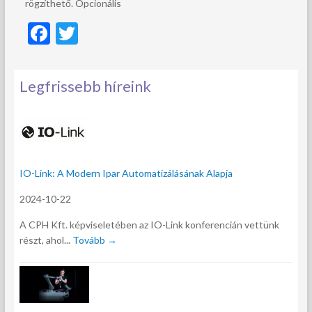
rögzíthető. Opcionális
F
T
ac
w
e
itt
Legfrissebb híreink
b
er
o
o
k
IO-Link: A Modern Ipar Automatizálásának Alapja
2024-10-22
A CPH Kft. képviseletében az IO-Link konferencián vettünk
részt, ahol...
Tovább →