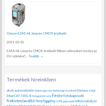
Omron E3AS-HL lézeres CMOS érzékelő
2021-02-01
E3AS-HL Lézeres CMOS érzékelő Milyen előnyöket hordoz az
Ön számára?...
Tovább →
Termékek híreinkben
akció
automatizálás
Destaco
biztonsági relé
biztonsági érzékelő
E2Q6
Festo
fotokapcsoló
EtherCAT
F3SG-R
felügyeleti relé
frekvenciaváltó
fényfüggöny
hőfokszabályzó
G9SE
gyáravató
kódolvasó