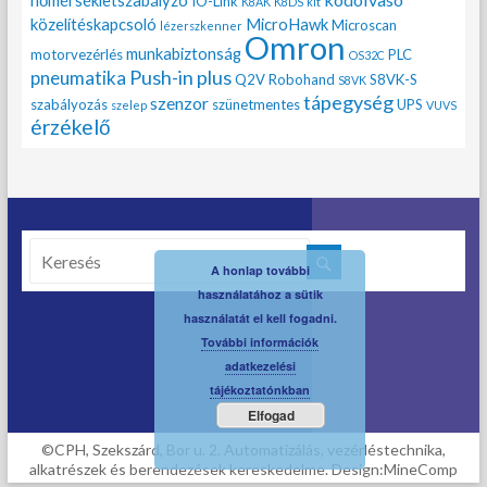
hőmérsékletszabályzó
IO-Link
K8AK
K8DS
kit
közelítéskapcsoló
MicroHawk
Microscan
lézerszkenner
Omron
munkabiztonság
motorvezérlés
PLC
OS32C
Push-in plus
pneumatika
Q2V
Robohand
S8VK-S
S8VK
tápegység
szenzor
szabályozás
szünetmentes
UPS
szelep
VUVS
érzékelő
A honlap további
használatához a sütik
használatát el kell fogadni.
További információk
adatkezelési
tájékoztatónkban
Elfogad
©CPH, Szekszárd, Bor u. 2. Automatizálás, vezérléstechnika,
alkatrészek és berendezések kereskedelme. Design:MineComp