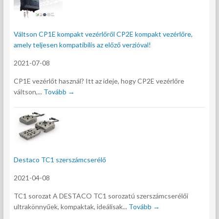
Váltson CP1E kompakt vezérlőről CP2E kompakt vezérlőre,
amely teljesen kompatibilis az előző verzióval!
2021-07-08
CP1E vezérlőt használ? Itt az ideje, hogy CP2E vezérlőre
váltson,...
Tovább →
Destaco TC1 szerszámcserélő
2021-04-08
TC1 sorozat A DESTACO TC1 sorozatú szerszámcserélői
ultrakönnyűek, kompaktak, ideálisak...
Tovább →