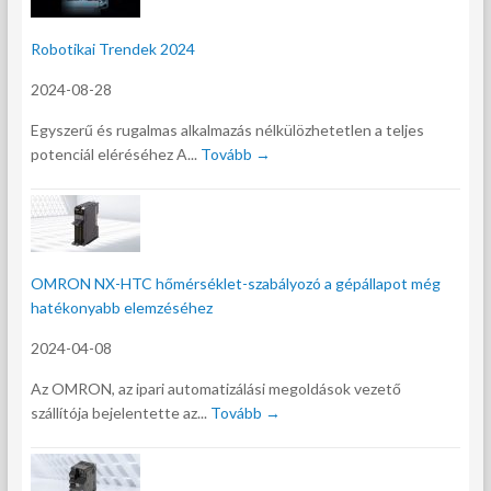
Robotikai Trendek 2024
2024-08-28
Egyszerű és rugalmas alkalmazás nélkülözhetetlen a teljes
potenciál eléréséhez A...
Tovább →
OMRON NX-HTC hőmérséklet-szabályozó a gépállapot még
hatékonyabb elemzéséhez
2024-04-08
Az OMRON, az ipari automatizálási megoldások vezető
szállítója bejelentette az...
Tovább →