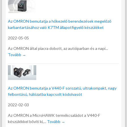
Az OMRON bemutatja a hőkezelő berendezések megelőző
karbantartásához való K7TM állapotfigyelő készüléket
2022-05-05
Az OMRON által piacra dobott, az autóiparban és a napi...
Tovább →
Az OMRON bemutatja a V440-F sorozatú, ultrakompakt, nagy
felbontású, hálózatba kapcsolt kódolvasót
2022-02-03
Az OMRON a MicroHAWK termékcsaládot a V440-F
készülékkel bővíti ki,...
Tovább →