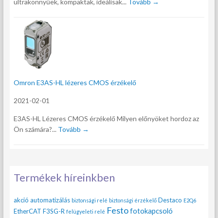
ultrakönnyűek, kompaktak, ideálisak...
Tovább →
Omron E3AS-HL lézeres CMOS érzékelő
2021-02-01
E3AS-HL Lézeres CMOS érzékelő Milyen előnyöket hordoz az
Ön számára?...
Tovább →
Termékek híreinkben
akció
automatizálás
Destaco
biztonsági relé
biztonsági érzékelő
E2Q6
Festo
fotokapcsoló
EtherCAT
F3SG-R
felügyeleti relé