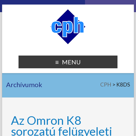
MENU
Archívumok
CPH
>
K8DS
Az Omron K8
sorozatú felügyeleti