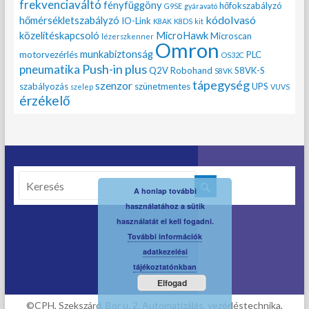
frekvenciaváltó
fényfüggöny
hőfokszabályzó
G9SE
gyáravató
kódolvasó
hőmérsékletszabályzó
IO-Link
K8AK
K8DS
kit
közelítéskapcsoló
MicroHawk
Microscan
lézerszkenner
Omron
munkabiztonság
motorvezérlés
PLC
OS32C
Push-in plus
pneumatika
Q2V
Robohand
S8VK-S
S8VK
tápegység
szenzor
szabályozás
szünetmentes
UPS
szelep
VUVS
érzékelő
A honlap további
használatához a sütik
használatát el kell fogadni.
További információk
adatkezelési
tájékoztatónkban
Elfogad
©CPH, Szekszárd, Bor u. 2. Automatizálás, vezérléstechnika,