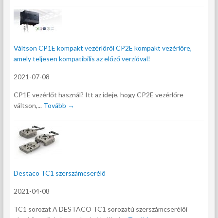
Váltson CP1E kompakt vezérlőről CP2E kompakt vezérlőre,
amely teljesen kompatibilis az előző verzióval!
2021-07-08
CP1E vezérlőt használ? Itt az ideje, hogy CP2E vezérlőre
váltson,...
Tovább →
Destaco TC1 szerszámcserélő
2021-04-08
TC1 sorozat A DESTACO TC1 sorozatú szerszámcserélői