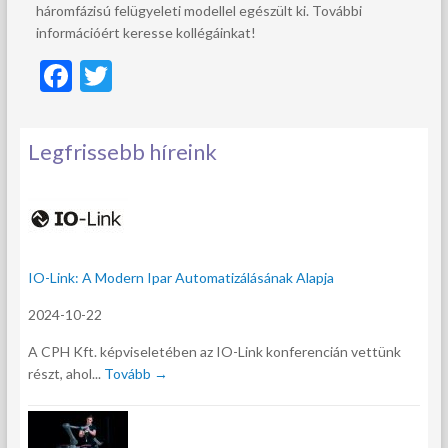
háromfázisú felügyeleti modellel egészült ki. További
információért keresse kollégáinkat!
F
T
ac
w
e
itt
Legfrissebb híreink
b
er
o
o
k
IO-Link: A Modern Ipar Automatizálásának Alapja
2024-10-22
A CPH Kft. képviseletében az IO-Link konferencián vettünk
részt, ahol...
Tovább →