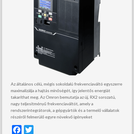
Az általános célú, mégis sokoldalú frekvenciaváltó egyszerre
maximalizálja a hajtás minőségét, így jelentős energiát
takaríthat meg. Az Omron bemutatja az új, RX2 sorozatú,
nagy teljesítményű frekvenciaváltót, amely a
rendszerintegrátorok, a gépgyártók és a termelő vállalatok
részéről felmerülő egyre növekvő igényeket
F
T