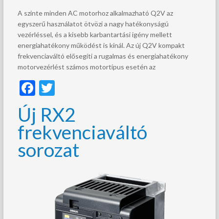
A szinte minden AC motorhoz alkalmazható Q2V az
egyszerű használatot ötvözi a nagy hatékonyságú
vezérléssel, és a kisebb karbantartási igény mellett
energiahatékony működést is kínál. Az új Q2V kompakt
frekvenciaváltó elősegíti a rugalmas és energiahatékony
motorvezérlést számos motortípus esetén az
F
T
ac
w
Új RX2
e
itt
frekvenciaváltó
b
er
sorozat
o
o
k