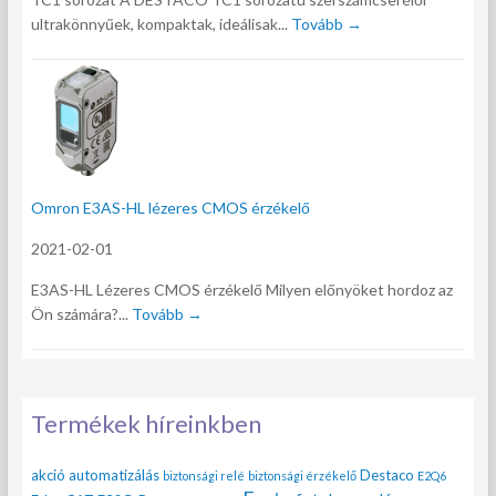
ultrakönnyűek, kompaktak, ideálisak...
Tovább →
Omron E3AS-HL lézeres CMOS érzékelő
2021-02-01
E3AS-HL Lézeres CMOS érzékelő Milyen előnyöket hordoz az
Ön számára?...
Tovább →
Termékek híreinkben
akció
automatizálás
Destaco
biztonsági relé
biztonsági érzékelő
E2Q6