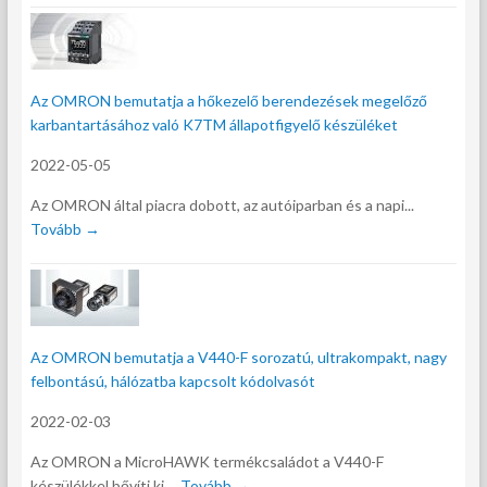
Az OMRON bemutatja a hőkezelő berendezések megelőző
karbantartásához való K7TM állapotfigyelő készüléket
2022-05-05
Az OMRON által piacra dobott, az autóiparban és a napi...
Tovább →
Az OMRON bemutatja a V440-F sorozatú, ultrakompakt, nagy
felbontású, hálózatba kapcsolt kódolvasót
2022-02-03
Az OMRON a MicroHAWK termékcsaládot a V440-F
készülékkel bővíti ki,...
Tovább →