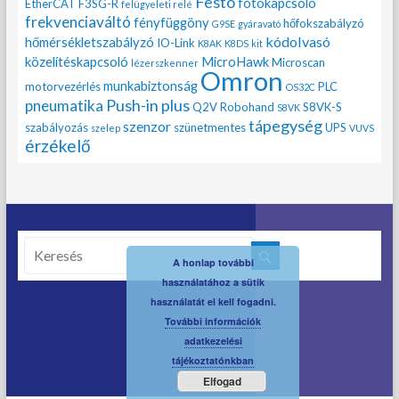
Festo
fotokapcsoló
EtherCAT
F3SG-R
felügyeleti relé
frekvenciaváltó
fényfüggöny
hőfokszabályzó
G9SE
gyáravató
kódolvasó
hőmérsékletszabályzó
IO-Link
K8AK
K8DS
kit
közelítéskapcsoló
MicroHawk
Microscan
lézerszkenner
Omron
munkabiztonság
motorvezérlés
PLC
OS32C
Push-in plus
pneumatika
Q2V
Robohand
S8VK-S
S8VK
tápegység
szenzor
szabályozás
szünetmentes
UPS
szelep
VUVS
érzékelő
A honlap további
használatához a sütik
használatát el kell fogadni.
További információk
adatkezelési
tájékoztatónkban
Elfogad