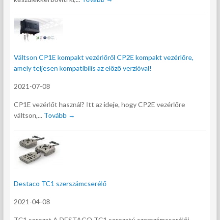
Váltson CP1E kompakt vezérlőről CP2E kompakt vezérlőre,
amely teljesen kompatibilis az előző verzióval!
2021-07-08
CP1E vezérlőt használ? Itt az ideje, hogy CP2E vezérlőre
váltson,...
Tovább →
Destaco TC1 szerszámcserélő
2021-04-08
TC1 sorozat A DESTACO TC1 sorozatú szerszámcserélői