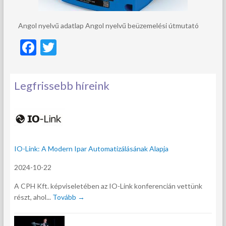
Angol nyelvű adatlap Angol nyelvű beüzemelési útmutató
F
T
ac
w
e
itt
Legfrissebb híreink
b
er
o
o
k
IO-Link: A Modern Ipar Automatizálásának Alapja
2024-10-22
A CPH Kft. képviseletében az IO-Link konferencián vettünk
részt, ahol...
Tovább →