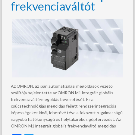
frekvenciaváltót
Az OMRON, az ipari automatizálási megoldások vezető
szállítója bejelentette az OMRON M1 integrált globális
frekvenciaváltó-megoldás bevezetését. Ez a
csúcstechnológiás megoldás fejlett rendszerintegrációs
képességeket kínál, lehetővé téve a fokozott rugalmasságú,
nagyobb hatékonyságú és helytakarékos géptervezést. Az
OMRON M1 integrált globális frekvenciaváltó-megoldás