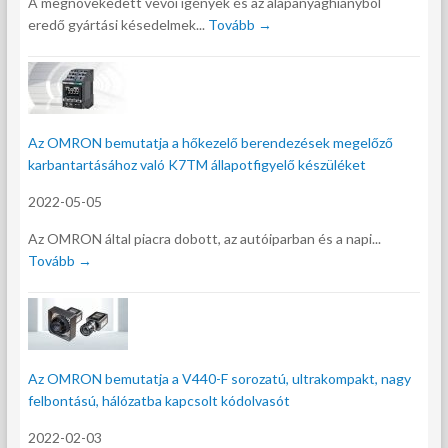
A megnövekedett vevői igények és az alapanyaghiányból
eredő gyártási késedelmek...
Tovább →
Az OMRON bemutatja a hőkezelő berendezések megelőző
karbantartásához való K7TM állapotfigyelő készüléket
2022-05-05
Az OMRON által piacra dobott, az autóiparban és a napi...
Tovább →
Az OMRON bemutatja a V440-F sorozatú, ultrakompakt, nagy
felbontású, hálózatba kapcsolt kódolvasót
2022-02-03