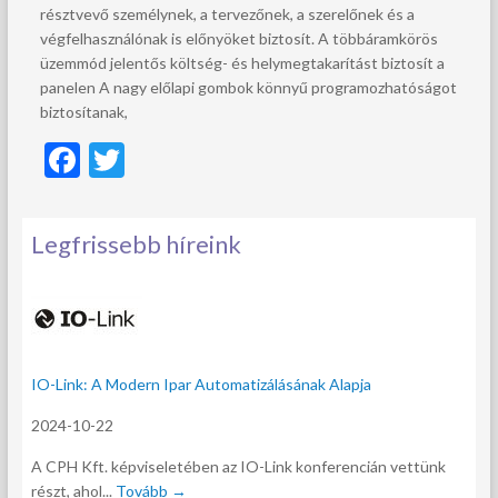
résztvevő személynek, a tervezőnek, a szerelőnek és a
végfelhasználónak is előnyöket biztosít. A többáramkörös
üzemmód jelentős költség- és helymegtakarítást biztosít a
panelen A nagy előlapi gombok könnyű programozhatóságot
biztosítanak,
F
T
ac
w
e
itt
Legfrissebb híreink
b
er
o
o
k
IO-Link: A Modern Ipar Automatizálásának Alapja
2024-10-22
A CPH Kft. képviseletében az IO-Link konferencián vettünk
részt, ahol...
Tovább →