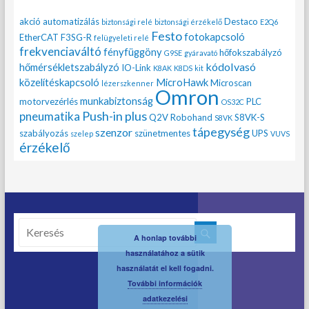
akció
automatizálás
Destaco
biztonsági relé
biztonsági érzékelő
E2Q6
Festo
fotokapcsoló
EtherCAT
F3SG-R
felügyeleti relé
frekvenciaváltó
fényfüggöny
hőfokszabályzó
G9SE
gyáravató
kódolvasó
hőmérsékletszabályzó
IO-Link
K8AK
K8DS
kit
közelítéskapcsoló
MicroHawk
Microscan
lézerszkenner
Omron
munkabiztonság
motorvezérlés
PLC
OS32C
Push-in plus
pneumatika
Q2V
Robohand
S8VK-S
S8VK
tápegység
szenzor
szabályozás
szünetmentes
UPS
szelep
VUVS
érzékelő
A honlap további
használatához a sütik
használatát el kell fogadni.
További információk
adatkezelési