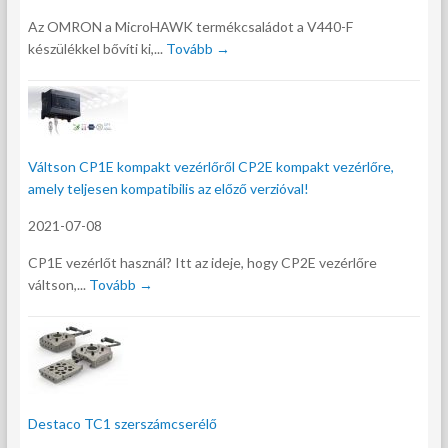
Az OMRON a MicroHAWK termékcsaládot a V440-F
készülékkel bővíti ki,...
Tovább →
Váltson CP1E kompakt vezérlőről CP2E kompakt vezérlőre,
amely teljesen kompatibilis az előző verzióval!
2021-07-08
CP1E vezérlőt használ? Itt az ideje, hogy CP2E vezérlőre
váltson,...
Tovább →
Destaco TC1 szerszámcserélő