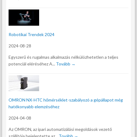
Robotikai Trendek 2024
2024-08-28
Egyszerű és rugalmas alkalmazás nélkülözhetetlen a teljes
potenciál eléréséhez A...
Tovább →
OMRON NX-HTC hőmérséklet-szabályozó a gépállapot még
hatékonyabb elemzéséhez
2024-04-08
Az OMRON, az ipari automatizálási megoldások vezető
szállítója bejelentette az...
Tovább →